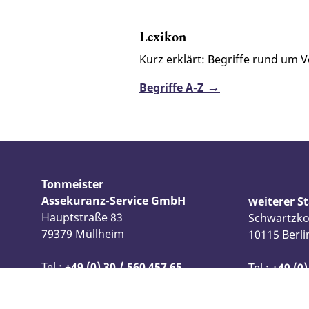
Lexikon
Kurz erklärt: Begriffe rund um 
Begriffe A-Z
Tonmeister
Assekuranz-Service GmbH
weiterer S
Hauptstraße 83
Schwartzko
79379 Müllheim
10115 Berli
Tel.:
+49 (0) 30 / 560 457 65
Tel.:
+49 (0)
|
Kontakt
|
Kontakt