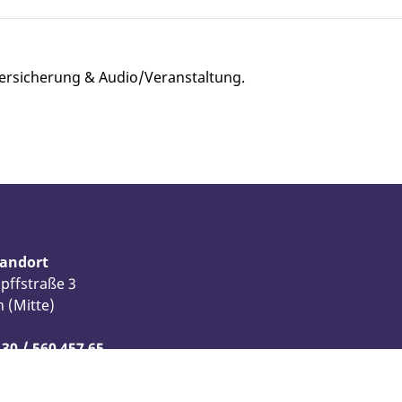
Versicherung & Audio/Veranstaltung.
tandort
pffstraße 3
n (Mitte)
 30 / 560 457 65